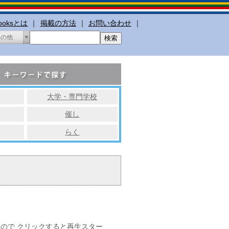
booksとは
｜
掲載の方法
｜
お問い合わせ
｜
その他
大学・専門学校
催し
らく
るので クリックすると再生スター