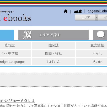
｜
nagasaki e
｜
エリア
広報誌
機関誌
観光情報
小・中学校
医療・福祉
くらし
reign Language
じげもん
その他
いかいびゅーＶＯＬ１
市の隠れた魅力を プチ写真集にしたVOL1 動画が入っている場所が光