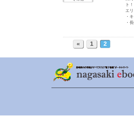
ト！
エリ
・キ
・長
«
1
2