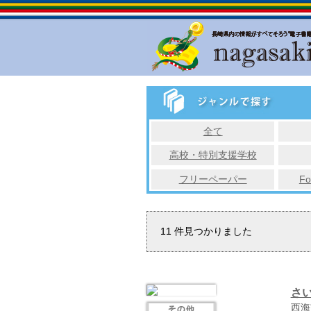
全て
高校・特別支援学校
フリーペーパー
Fo
11
件見つかりました
さ
西海