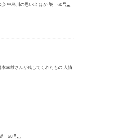
会 中島川の思い出 ほか 樂 60号
...
 橋本幸雄さんが残してくれたもの 人情
樂 58号
...