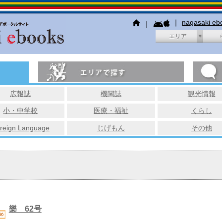
｜
nagasaki e
｜
エリア
広報誌
機関誌
観光情報
小・中学校
医療・福祉
くらし
reign Language
じげもん
その他
樂 62号