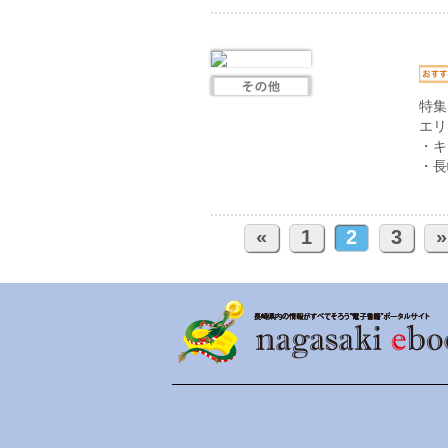
特集
エリ
・キ
・長
«
1
2
3
»