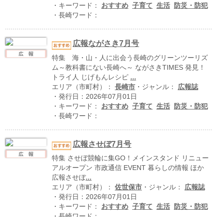
ハイスクールナビ
・キーワード：
おすすめ
子育て
生活
防災・防犯
・長崎ワード：
小・中学校ナビ
いきebooks
広報ながさき7月号
特集 海・山・人に出会う長崎のグリーンツーリズ
ながよebooks
ム～教科書にない長崎へ～ ながさきTIMES 発見！
トライ人 じげもんレシピ
...
ごとうebooks
エリア（市町村）：
長崎市
・ジャンル：
広報誌
・発行日：2026年07月01日
おおむらebooks
・キーワード：
おすすめ
子育て
生活
防災・防犯
・長崎ワード：
みなみしまばらebooks
はさみebooks
広報させぼ7月号
特集 させぼ競輪に集GO！メインスタンド リニュー
ながさき市ebooks
アルオープン 市政通信 EVENT 暮らしの情報 ほか
広報させぼ
...
さいかいイーブックス
エリア（市町村）：
佐世保市
・ジャンル：
広報誌
・発行日：2026年07月01日
長崎MICE観光マップ
・キーワード：
おすすめ
子育て
生活
防災・防犯
・長崎ワード：