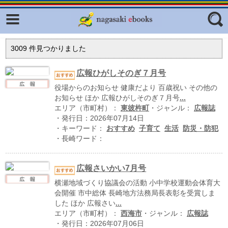
Facebook
twitter
ふくいろキラリプロジェクト
フリーワード
3009
件見つかりました
東京観光デジタルパンフレットギャ
ラリー（TOKYO Brochures）
広報ひがしそのぎ７月号
復興応援企画
役場からのお知らせ 健康だより 百歳祝い その他の
ジャンル
お知らせ ほか 広報ひがしそのぎ７月号
...
はじめてご利用される方へ
エリア（市町村）：
東彼杵町
・ジャンル：
広報誌
・発行日：2026年07月14日
コンテンツ
・キーワード：
おすすめ
子育て
生活
防災・防犯
・長崎ワード：
広報誌ナビ
エリア
明治日本の産業革命遺産
広報さいかい7月号
長崎と天草地方の潜伏キリシタン
横瀬地域づくり協議会の活動 小中学校運動会体育大
関連遺産
会開催 市中総体 長崎地方法務局長表彰を受賞しま
した ほか 広報さい
...
大学・専門学校ナビ
エリア（市町村）：
西海市
・ジャンル：
広報誌
・発行日：2026年07月06日