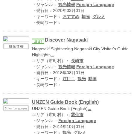
ハイスクールナビ
・ジャンル：
観光情報
Foreign Language
・発行日：2020年03月01日
小・中学校ナビ
・キーワード：
おすすめ
観光
グルメ
・長崎ワード：
いきebooks
ながよebooks
Discover Nagasaki
Nagasaki Sightseeing Nagasaki City Visitor's Guide
ごとうebooks
Highlights
...
エリア（市町村）：
長崎市
おおむらebooks
・ジャンル：
観光情報
Foreign Language
・発行日：2018年08月01日
みなみしまばらebooks
・キーワード：
注目！
観光
動画
・長崎ワード：
はさみebooks
ながさき市ebooks
UNZEN Guide Book (English)
UNZEN Guide Book (English)
...
さいかいイーブックス
エリア（市町村）：
雲仙市
・ジャンル：
Foreign Language
長崎MICE観光マップ
・発行日：2014年10月01日
・キーワード：
観光
グルメ