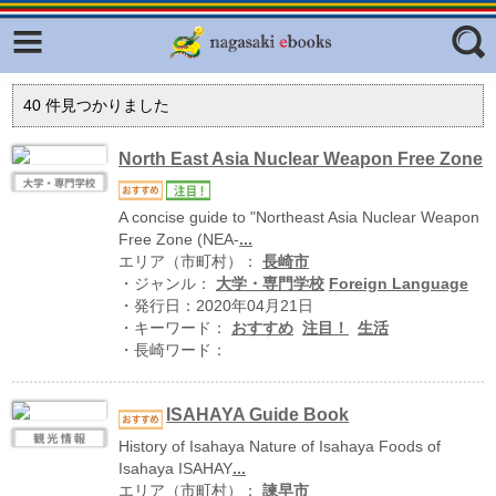
Facebook
twitter
ふくいろキラリプロジェクト
フリーワード
40
件見つかりました
東京観光デジタルパンフレットギャ
ラリー（TOKYO Brochures）
North East Asia Nuclear Weapon Free Zone
復興応援企画
ジャンル
A concise guide to "Northeast Asia Nuclear Weapon
はじめてご利用される方へ
Free Zone (NEA-
...
エリア（市町村）：
長崎市
コンテンツ
・ジャンル：
大学・専門学校
Foreign Language
広報誌ナビ
・発行日：2020年04月21日
エリア
・キーワード：
おすすめ
注目！
生活
明治日本の産業革命遺産
・長崎ワード：
長崎と天草地方の潜伏キリシタン
関連遺産
ISAHAYA Guide Book
History of Isahaya Nature of Isahaya Foods of
大学・専門学校ナビ
Isahaya ISAHAY
...
エリア（市町村）：
諫早市