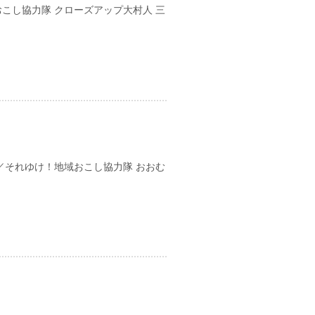
おこし協力隊 クローズアップ大村人 三
日
／それゆけ！地域おこし協力隊 おおむ
日