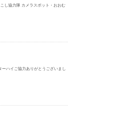
おこし協力隊 カメラスポット・おおむ
日
ターハイご協力ありがとうございまし
日