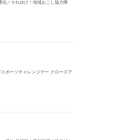
通信／それゆけ！地域おこし協力隊
日
スポーツチャレンジデー クローズア
日