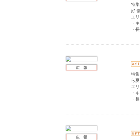
特集
好 
エリ
・キ
・長
特集
ら夏
エリ
・キ
・長