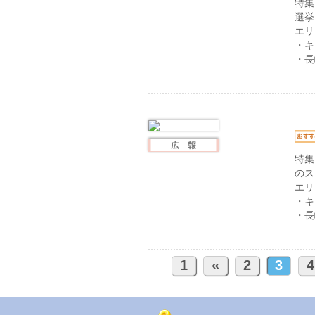
特集
選挙
エリ
・キ
・長
特集
のス
エリ
・キ
・長
1
«
2
3
4