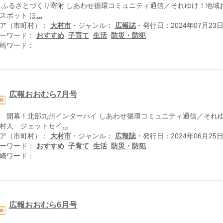
 ふるさとづくり寄附 しあわせ循環コミュニティ通信／それゆけ！地域お
スポット ほ
...
ア（市町村）：
大村市
・ジャンル：
広報誌
・発行日：2024年07月23
ーワード：
おすすめ
子育て
生活
防災・防犯
崎ワード：
広報おおむら7月号
 開幕！北部九州インターハイ しあわせ循環コミュニティ通信／それゆ
村人 ジェットセイ
...
ア（市町村）：
大村市
・ジャンル：
広報誌
・発行日：2024年06月25
ーワード：
おすすめ
子育て
生活
防災・防犯
崎ワード：
広報おおむら6月号