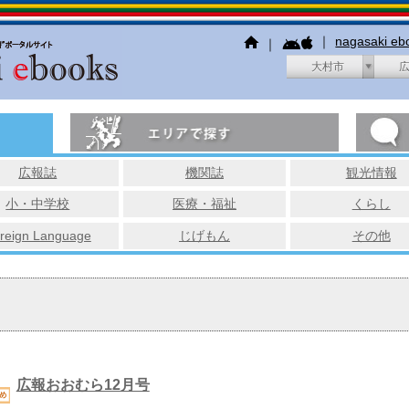
｜
nagasaki e
｜
大村市
広報誌
機関誌
観光情報
小・中学校
医療・福祉
くらし
reign Language
じげもん
その他
広報おおむら12月号