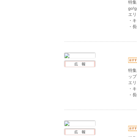
特集
go!g
エリ
・キ
・長
特集
ップ
エリ
・キ
・長