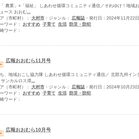
「 農業」×「福祉」 しあわせ循環コミュニティ通信／それゆけ！地域
ュース おおむ
...
ア（市町村）：
大村市
・ジャンル：
広報誌
・発行日：2024年11月22
ーワード：
おすすめ
子育て
生活
防災・防犯
崎ワード：
広報おおむら11月号
ち、地域おこし協力隊 しあわせ循環コミュニティ通信／ 北部九州イン
 サンカルロス滞
...
ア（市町村）：
大村市
・ジャンル：
広報誌
・発行日：2024年10月23
ーワード：
おすすめ
子育て
生活
防災・防犯
崎ワード：
広報おおむら10月号