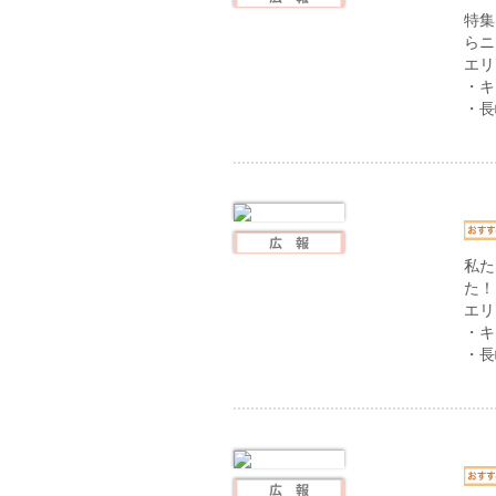
特集
らニ
エリ
・キ
・長
私た
た！
エリ
・キ
・長