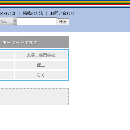
booksとは
｜
掲載の方法
｜
お問い合わせ
｜
広報誌
大学・専門学校
催し
らく