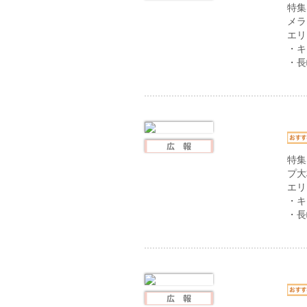
特集
メラ
エリ
・キ
・長
特集
プ大
エリ
・キ
・長