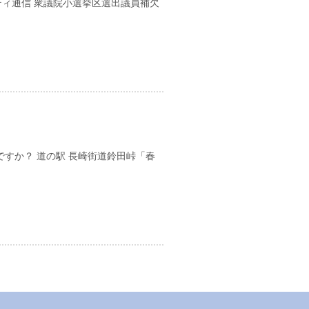
ニティ通信 衆議院小選挙区選出議員補欠
日
ですか？ 道の駅 長崎街道鈴田峠「春
日