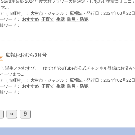
 Start!創業塾 2024年度大村フラワー大使決定・しあわせ循環コミュ
 大
...
ア（市町村）：
大村市
・ジャンル：
広報誌
・発行日：2024年03月22
ーワード：
おすすめ
子育て
生活
防災・防犯
崎ワード：
広報おおむら3月号
 ＼誕生／おむすび。・ゆでぴ YouTube市公式チャンネル登録はお済み
イーツまつ
...
ア（市町村）：
大村市
・ジャンル：
広報誌
・発行日：2024年02月22
ーワード：
おすすめ
子育て
生活
防災・防犯
崎ワード：
»
9