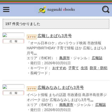
Facebook
twitter
ふくいろキラリプロジェクト
フリーワード
197
件見つかりました
東京観光デジタルパンフレットギャ
ラリー（TOKYO Brochures）
広報しまばら3月号
復興応援企画
「オール日本ロケ」のハリウッド映画 市政情報
ジャンル
HAPPYBIRTHDAY 子育て情報 ほか 広報しまばら3
はじめてご利用される方へ
月号
...
エリア（市町村）：
島原市
・ジャンル：
広報誌
コンテンツ
・発行日：2026年03月01日
・キーワード：
おすすめ
子育て
生活
防災・防犯
広報誌ナビ
エリア
・長崎ワード：
明治日本の産業革命遺産
広報みなみしまばら3月号
長崎と天草地方の潜伏キリシタン
関連遺産
イベント情報 まちの話題 市政通信 島原半島世界ジ
オパーク ほか 広報みなみしまばら3月号
...
大学・専門学校ナビ
エリア（市町村）：
南島原市
・ジャンル：
広報誌
・発行日：2026年03月01日