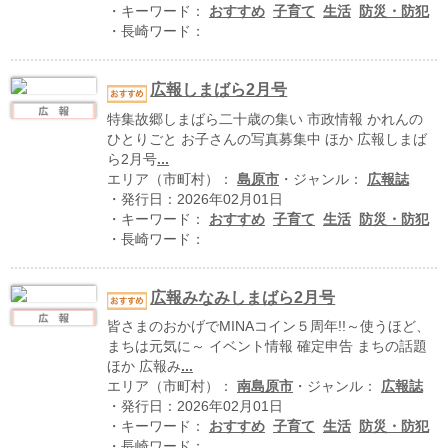
ハイスクールナビ
・キーワード：
おすすめ
子育て
生活
防災・防犯
・長崎ワード：
小・中学校ナビ
いきebooks
広報しまばら2月号
特集故郷しまばら二十歳の集い 市政情報 かれんの
ながよebooks
ひとりごと お子さんの写真募集中 ほか 広報しまば
ら2月号
...
ごとうebooks
エリア（市町村）：
島原市
・ジャンル：
広報誌
・発行日：2026年02月01日
おおむらebooks
・キーワード：
おすすめ
子育て
生活
防災・防犯
・長崎ワード：
みなみしまばらebooks
はさみebooks
広報みなみしまばら2月号
皆さまのおかげでMINAコイン５周年!!～使うほど、
ながさき市ebooks
まちは元気に～ イベント情報 確定申告 まちの話題
ほか 広報み
...
さいかいイーブックス
エリア（市町村）：
南島原市
・ジャンル：
広報誌
・発行日：2026年02月01日
長崎MICE観光マップ
・キーワード：
おすすめ
子育て
生活
防災・防犯
・長崎ワード：