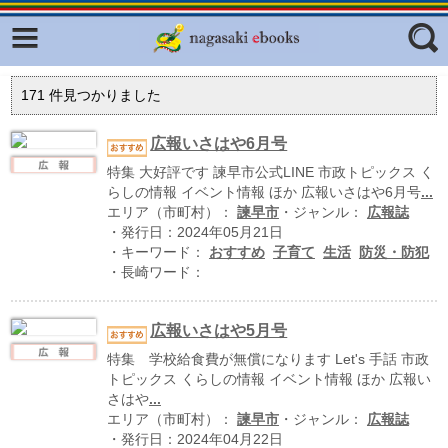
Facebook
twitter
ふくいろキラリプロジェクト
フリーワード
171
件見つかりました
東京観光デジタルパンフレットギャ
ラリー（TOKYO Brochures）
広報いさはや6月号
復興応援企画
特集 大好評です 諫早市公式LINE 市政トピックス く
ジャンル
らしの情報 イベント情報 ほか 広報いさはや6月号
...
はじめてご利用される方へ
エリア（市町村）：
諫早市
・ジャンル：
広報誌
・発行日：2024年05月21日
コンテンツ
・キーワード：
おすすめ
子育て
生活
防災・防犯
・長崎ワード：
広報誌ナビ
エリア
明治日本の産業革命遺産
広報いさはや5月号
長崎と天草地方の潜伏キリシタン
特集 学校給食費が無償になります Let's 手話 市政
関連遺産
トピックス くらしの情報 イベント情報 ほか 広報い
さはや
...
大学・専門学校ナビ
エリア（市町村）：
諫早市
・ジャンル：
広報誌
・発行日：2024年04月22日