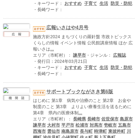
ハイスクールナビ
・キーワード：
おすすめ
子育て
生活
防災・防犯
・長崎ワード：
小・中学校ナビ
いきebooks
広報いさはや4月号
施政方針2024 まちづくりの羅針盤 市政トピックス
ながよebooks
くらしの情報 イベント情報 公民館講座情報 ほか 広
報いさは
...
ごとうebooks
エリア（市町村）：
諫早市
・ジャンル：
広報誌
・発行日：2024年03月21日
おおむらebooks
・キーワード：
おすすめ
子育て
生活
防災・防犯
・長崎ワード：
みなみしまばらebooks
はさみebooks
サポートブックながさき第6版
はじめに 第1章 病気や治療のこと 第2章 お金や
ながさき市ebooks
制度のこと 第3章 よりよい療養生活を送るために
第4章 県内の医療体制
...
さいかいイーブックス
エリア（市町村）：
長崎県
長崎市
佐世保市
島原市
諫早市
大村市
平戸市
松浦市
対馬市
壱岐市
五島市
長崎MICE観光マップ
西海市
雲仙市
南島原市
長与町
時津町
東彼杵町
川
棚町
波佐見町
小値賀町
佐々町
新上五島町