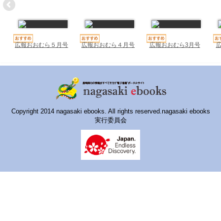
ハイスクールナビ
小・中学校ナビ
いきebooks
広報おおむら５月号
広報おおむら４月号
広報おおむら3月号
ながよebooks
ごとうebooks
おおむらebooks
Copyright 2014 nagasaki ebooks. All rights reserved.nagasaki ebooks
実行委員会
みなみしまばらebooks
はさみebooks
ながさき市ebooks
さいかいイーブックス
長崎MICE観光マップ