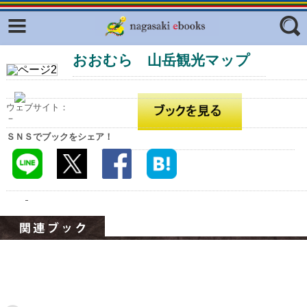
Facebook
twitter
おおむら 山岳観光マップ
ふくいろキラリプロジェクト
フリーワード
東京観光デジタルパンフレットギャ
ラリー（TOKYO Brochures）
ウェブサイト：
復興応援企画
－
ジャンル
ＳＮＳでブックをシェア！
はじめてご利用される方へ
コンテンツ
広報誌ナビ
エリア
明治日本の産業革命遺産
長崎と天草地方の潜伏キリシタン
関連遺産
大学・専門学校ナビ