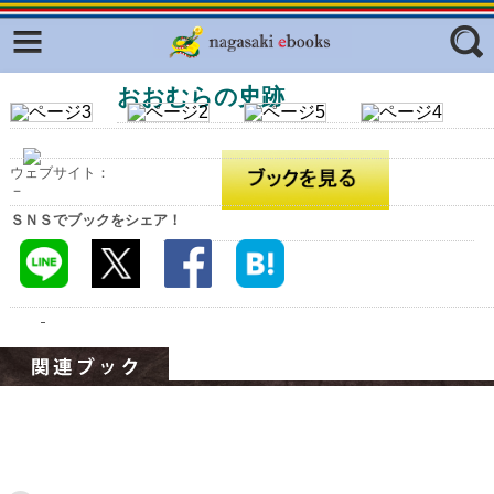
Facebook
twitter
おおむらの史跡
ふくいろキラリプロジェクト
フリーワード
東京観光デジタルパンフレットギャ
ラリー（TOKYO Brochures）
ウェブサイト：
復興応援企画
－
ジャンル
ＳＮＳでブックをシェア！
はじめてご利用される方へ
コンテンツ
広報誌ナビ
エリア
明治日本の産業革命遺産
長崎と天草地方の潜伏キリシタン
関連遺産
大学・専門学校ナビ