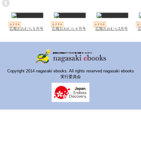
ハイスクールナビ
小・中学校ナビ
いきebooks
広報おおむら５月号
広報おおむら４月号
広報おおむら3月号
ながよebooks
ごとうebooks
おおむらebooks
Copyright 2014 nagasaki ebooks. All rights reserved.nagasaki ebooks
実行委員会
みなみしまばらebooks
はさみebooks
ながさき市ebooks
さいかいイーブックス
長崎MICE観光マップ