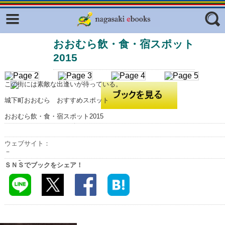
Facebook
twitter
おおむら飲・食・宿スポット
ふくいろキラリプロジェクト
フリーワード
2015
東京観光デジタルパンフレットギャ
ラリー（TOKYO Brochures）
この街には素敵な出逢いが待っている。
復興応援企画
ジャンル
城下町おおむら おすすめスポット
はじめてご利用される方へ
おおむら飲・食・宿スポット2015
コンテンツ
広報誌ナビ
エリア
ウェブサイト：
－
明治日本の産業革命遺産
ＳＮＳでブックをシェア！
長崎と天草地方の潜伏キリシタン
関連遺産
大学・専門学校ナビ