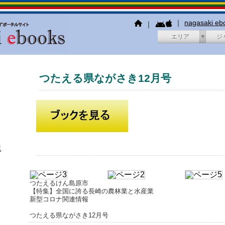
｜
nagasaki e
｜
エリア
ジ
つたえる県ながさき12月号
犯
つたえるけん島原市
【特集】全国に誇る長崎の農林業と水産業
新型コロナ関連情報
つたえる県ながさき12月号