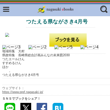
Facebook
twitter
つたえる県ながさき4月号
ふくいろキラリプロジェクト
フリーワード
東京観光デジタルパンフレットギャ
ラリー（TOKYO Brochures）
復興応援企画
ジャンル
はじめてご利用される方へ
地域特集 大村
県政特集 長崎県総合計画みんなの未来図2030
コンテンツ
つたエールけん
すすめるけん
ほか
広報誌ナビ
エリア
つたえる県ながさき4月号
明治日本の産業革命遺産
長崎と天草地方の潜伏キリシタン
ウェブサイト：
関連遺産
https://www.pref.nagasaki.jp/
ＳＮＳでブックをシェア！
大学・専門学校ナビ