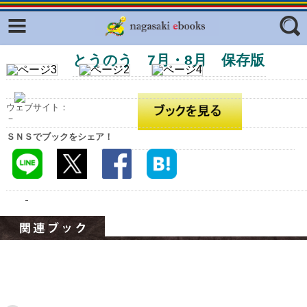
Facebook
twitter
とうのう 7月・8月 保存版
ふくいろキラリプロジェクト
フリーワード
東京観光デジタルパンフレットギャ
ラリー（TOKYO Brochures）
ウェブサイト：
復興応援企画
－
ジャンル
ＳＮＳでブックをシェア！
はじめてご利用される方へ
コンテンツ
広報誌ナビ
エリア
明治日本の産業革命遺産
長崎と天草地方の潜伏キリシタン
関連遺産
大学・専門学校ナビ