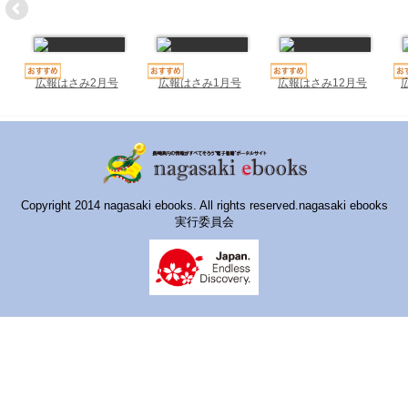
ハイスクールナビ
小・中学校ナビ
いきebooks
広報はさみ2月号
広報はさみ1月号
広報はさみ12月号
ながよebooks
ごとうebooks
おおむらebooks
Copyright 2014 nagasaki ebooks. All rights reserved.nagasaki ebooks
実行委員会
みなみしまばらebooks
はさみebooks
ながさき市ebooks
さいかいイーブックス
長崎MICE観光マップ