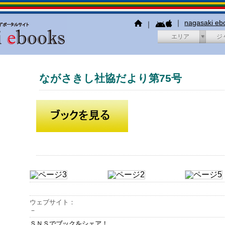
｜
nagasaki e
｜
エリア
ジ
ながさきし社協だより第75号
ウェブサイト：
－
ＳＮＳでブックをシェア！