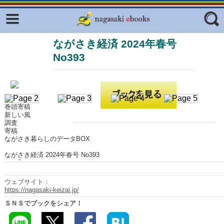
Facebook
twitter
ながさき経済 2024年春号
ふくいろキラリプロジェクト
フリーワード
No393
東京観光デジタルパンフレットギャ
ラリー（TOKYO Brochures）
復興応援企画
ジャンル
はじめてご利用される方へ
巻頭寄稿
新しい風
コンテンツ
調査
寄稿
広報誌ナビ
ながさき暮らしのデータBOX
エリア
ながさき経済 2024年春号 No393
明治日本の産業革命遺産
長崎と天草地方の潜伏キリシタン
ウェブサイト：
関連遺産
https://nagasaki-keizai.jp/
ＳＮＳでブックをシェア！
大学・専門学校ナビ