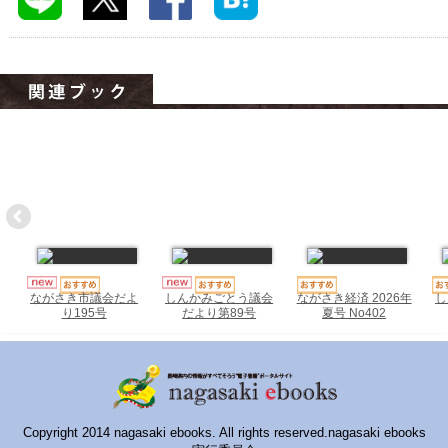
ハイスクールナビ
小・中学校ナビ
いきebooks
ながよebooks
ごとうebooks
おおむらebooks
みなみしまばらebooks
はさみebooks
ながさき経済 2026年
し
ながさき市議会だよ
しんかみごとう議会
夏号 No402
り195号
だより第89号
ながさき市ebooks
さいかいイーブックス
長崎MICE観光マップ
Copyright 2014 nagasaki ebooks. All rights reserved.nagasaki ebooks