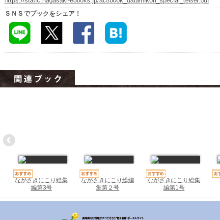
https://static.nagasaki-ebooks.jp/actibook_data/nikori_special_teisei.pdf
ハイスクールナビ
ＳＮＳでブックをシェア！
小・中学校ナビ
いきebooks
ながよebooks
ごとうebooks
おおむらebooks
みなみしまばらebooks
はさみebooks
ながさき市ebooks
ながさきにこり総集
ながさきにこり総編
ながさきにこり総集
さいかいイーブックス
編第3号
集第２号
編第1号
長崎MICE観光マップ