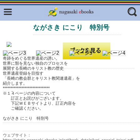
Facebook
twitter
ながさき にこり 特別号
ふくいろキラリプロジェクト
フリーワード
東京観光デジタルパンフレットギャ
ラリー（TOKYO Brochures）
復興応援企画
ジャンル
奇跡をめぐる世界遺産の誘い。
世界に類を見ない独自のプロセスを
はじめてご利用される方へ
展開する長崎のキリスト教の歴史
世界遺産登録を目指す
コンテンツ
「長崎の教会群とキリスト教関連遺産」を
紹介します。
広報誌ナビ
エリア
******************************
※１４ページの内容について
訂正とお詫びがございます。
明治日本の産業革命遺産
下記ＷＥＢサイトより、訂正内容を
ご確認ください。
長崎と天草地方の潜伏キリシタン
関連遺産
ながさき にこり 特別号
大学・専門学校ナビ
ウェブサイト：