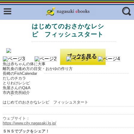
Facebook
twitter
はじめてのおさかなレシ
ふくいろキラリプロジェクト
フリーワード
ピ フィッシュスタート
東京観光デジタルパンフレットギャ
ラリー（TOKYO Brochures）
復興応援企画
ジャンル
はじめてご利用される方へ
魚は赤ちゃんの体に大事
離乳食の進め方の目安・おかゆの作り方
コンテンツ
長崎のFishCalendar
だしのチカラ
広報誌ナビ
とりわけレシピ
エリア
魚屋さんのQ&A
市内直売所紹介
明治日本の産業革命遺産
はじめてのおさかなレシピ フィッシュスタート
長崎と天草地方の潜伏キリシタン
関連遺産
ウェブサイト：
https://www.city.nagasaki.lg.jp/
大学・専門学校ナビ
ＳＮＳでブックをシェア！