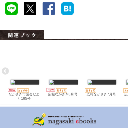
ハイスクールナビ
小・中学校ナビ
いきebooks
ながよebooks
ごとうebooks
おおむらebooks
みなみしまばらebooks
はさみebooks
広報ながさき7月号
広
ながさき市議会だよ
広報ながさき8月号
ながさき市ebooks
り195号
さいかいイーブックス
長崎MICE観光マップ