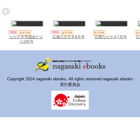
ハイスクールナビ
小・中学校ナビ
いきebooks
広報ながさき7月号
広
ながさき市議会だよ
広報ながさき8月号
ながよebooks
り195号
ごとうebooks
おおむらebooks
みなみしまばらebooks
Copyright 2014 nagasaki ebooks. All rights reserved.nagasaki ebooks
実行委員会
はさみebooks
ながさき市ebooks
さいかいイーブックス
長崎MICE観光マップ