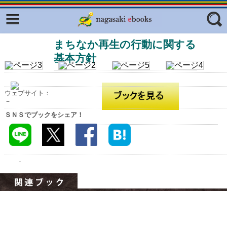
Facebook
twitter
まちなか再生の行動に関する
ふくいろキラリプロジェクト
フリーワード
基本方針
東京観光デジタルパンフレットギャ
ラリー（TOKYO Brochures）
復興応援企画
ジャンル
ウェブサイト：
－
はじめてご利用される方へ
ＳＮＳでブックをシェア！
コンテンツ
広報誌ナビ
エリア
明治日本の産業革命遺産
長崎と天草地方の潜伏キリシタン
関連遺産
大学・専門学校ナビ