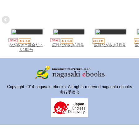
ハイスクールナビ
小・中学校ナビ
いきebooks
ながよebooks
広報ながさき7月号
広
ながさき市議会だよ
広報ながさき8月号
り195号
ごとうebooks
おおむらebooks
みなみしまばらebooks
Copyright 2014 nagasaki ebooks. All rights reserved.nagasaki ebooks
はさみebooks
実行委員会
ながさき市ebooks
さいかいイーブックス
長崎MICE観光マップ