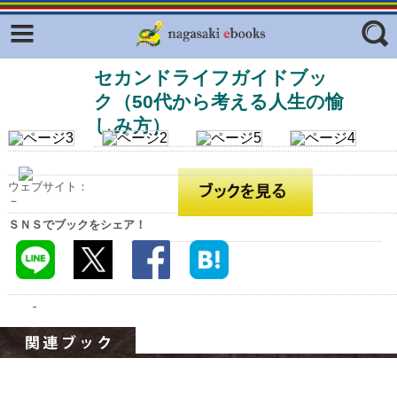
Facebook
twitter
セカンドライフガイドブッ
ふくいろキラリプロジェクト
フリーワード
ク（50代から考える人生の愉
東京観光デジタルパンフレットギャ
ラリー（TOKYO Brochures）
しみ方）
復興応援企画
ジャンル
はじめてご利用される方へ
ウェブサイト：
－
コンテンツ
ＳＮＳでブックをシェア！
広報誌ナビ
エリア
明治日本の産業革命遺産
長崎と天草地方の潜伏キリシタン
関連遺産
大学・専門学校ナビ