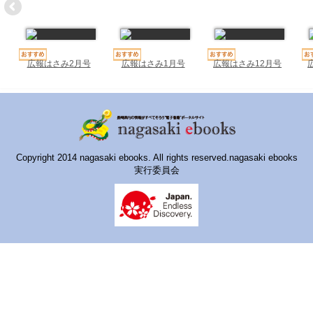
ハイスクールナビ
小・中学校ナビ
いきebooks
広報はさみ2月号
広報はさみ1月号
広報はさみ12月号
ながよebooks
ごとうebooks
おおむらebooks
Copyright 2014 nagasaki ebooks. All rights reserved.nagasaki ebooks
実行委員会
みなみしまばらebooks
はさみebooks
ながさき市ebooks
さいかいイーブックス
長崎MICE観光マップ