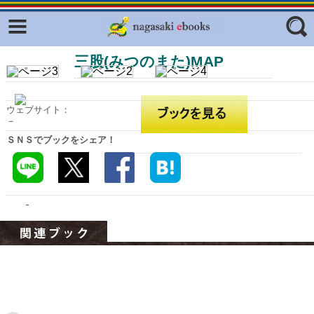
Facebook
twitter
三股(みつのまた)MAP
ふくいろキラリプロジェクト
フリーワード
東京観光デジタルパンフレットギャ
ラリー（TOKYO Brochures）
ウェブサイト：
復興応援企画
－
ジャンル
ＳＮＳでブックをシェア！
はじめてご利用される方へ
コンテンツ
広報誌ナビ
エリア
明治日本の産業革命遺産
長崎と天草地方の潜伏キリシタン
関連遺産
大学・専門学校ナビ