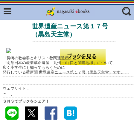
Facebook
twitter
世界遺産ニュース第１７号
ふくいろキラリプロジェクト
フリーワード
（黒島天主堂）
東京観光デジタルパンフレットギャ
ラリー（TOKYO Brochures）
復興応援企画
ジャンル
「長崎の教会群とキリスト教関連遺産」と
はじめてご利用される方へ
「明治日本の産業革命遺産 九州・山 口と関連地域」について、
広く小学生にも知ってもらうために
コンテンツ
発行している壁新聞 世界遺産ニュース第１７号（黒島天主堂）です。
広報誌ナビ
エリア
ウェブサイト：
－
明治日本の産業革命遺産
ＳＮＳでブックをシェア！
長崎と天草地方の潜伏キリシタン
関連遺産
大学・専門学校ナビ