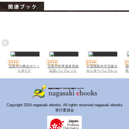
ハイスクールナビ
小・中学校ナビ
いきebooks
ながよebooks
ごとうebooks
おおむらebooks
五島市の教会ポケッ
五島市世界遺産登録
久賀島観光交流拠点
長
トガイド
記念パンフレット
センターパンフレッ
伏
みなみしまばらebooks
2022
ト
産
はさみebooks
ながさき市ebooks
Copyright 2014 nagasaki ebooks. All rights reserved.nagasaki ebooks
さいかいイーブックス
実行委員会
長崎MICE観光マップ