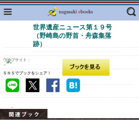
Facebook
twitter
世界遺産ニュース第１９号
ふくいろキラリプロジェクト
フリーワード
（野崎島の野首・舟森集落
東京観光デジタルパンフレットギャ
ラリー（TOKYO Brochures）
跡）
復興応援企画
ジャンル
ウェブサイト：
はじめてご利用される方へ
－
ＳＮＳでブックをシェア！
コンテンツ
広報誌ナビ
エリア
明治日本の産業革命遺産
長崎と天草地方の潜伏キリシタン
関連遺産
大学・専門学校ナビ