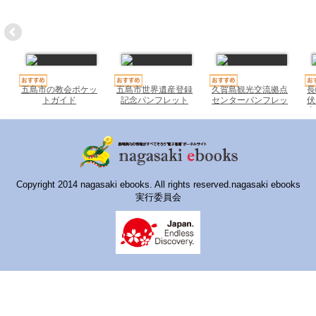
ハイスクールナビ
小・中学校ナビ
いきebooks
五島市の教会ポケッ
五島市世界遺産登録
久賀島観光交流拠点
長
ながよebooks
トガイド
記念パンフレット
センターパンフレッ
伏
2022
ト
産
ごとうebooks
おおむらebooks
みなみしまばらebooks
Copyright 2014 nagasaki ebooks. All rights reserved.nagasaki ebooks
実行委員会
はさみebooks
ながさき市ebooks
さいかいイーブックス
長崎MICE観光マップ