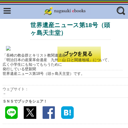
Facebook
twitter
世界遺産ニュース第18号（頭
ふくいろキラリプロジェクト
フリーワード
ヶ島天主堂）
東京観光デジタルパンフレットギャ
ラリー（TOKYO Brochures）
復興応援企画
ジャンル
「長崎の教会群とキリスト教関連遺産」と
はじめてご利用される方へ
「明治日本の産業革命遺産 九州・山 口と関連地域」について、
広く小学生にも知ってもらうために
コンテンツ
発行している壁新聞
世界遺産ニュース第18号（頭ヶ島天主堂）です。
広報誌ナビ
エリア
ウェブサイト：
明治日本の産業革命遺産
－
ＳＮＳでブックをシェア！
長崎と天草地方の潜伏キリシタン
関連遺産
大学・専門学校ナビ