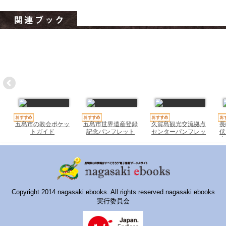
ハイスクールナビ
小・中学校ナビ
いきebooks
ながよebooks
ごとうebooks
おおむらebooks
五島市の教会ポケッ
五島市世界遺産登録
久賀島観光交流拠点
長
みなみしまばらebooks
トガイド
記念パンフレット
センターパンフレッ
伏
2022
ト
産
はさみebooks
ながさき市ebooks
さいかいイーブックス
Copyright 2014 nagasaki ebooks. All rights reserved.nagasaki ebooks
実行委員会
長崎MICE観光マップ