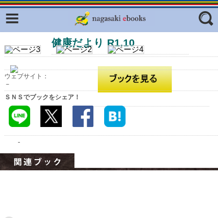
Facebook
twitter
健康だより R1.10
ふくいろキラリプロジェクト
フリーワード
東京観光デジタルパンフレットギャ
ラリー（TOKYO Brochures）
ウェブサイト：
復興応援企画
－
ジャンル
ＳＮＳでブックをシェア！
はじめてご利用される方へ
コンテンツ
広報誌ナビ
エリア
明治日本の産業革命遺産
長崎と天草地方の潜伏キリシタン
関連遺産
大学・専門学校ナビ