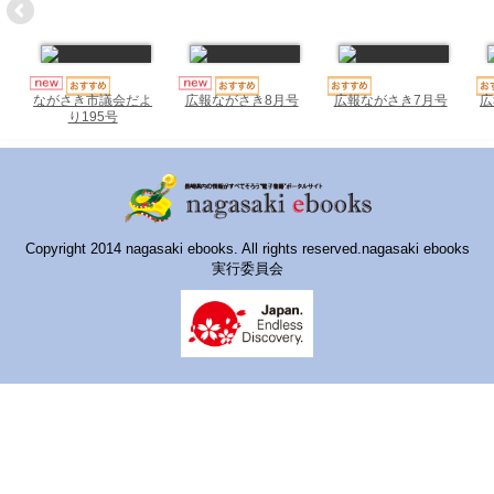
ハイスクールナビ
小・中学校ナビ
いきebooks
広報ながさき7月号
広
ながさき市議会だよ
広報ながさき8月号
り195号
ながよebooks
ごとうebooks
おおむらebooks
Copyright 2014 nagasaki ebooks. All rights reserved.nagasaki ebooks
実行委員会
みなみしまばらebooks
はさみebooks
ながさき市ebooks
さいかいイーブックス
長崎MICE観光マップ