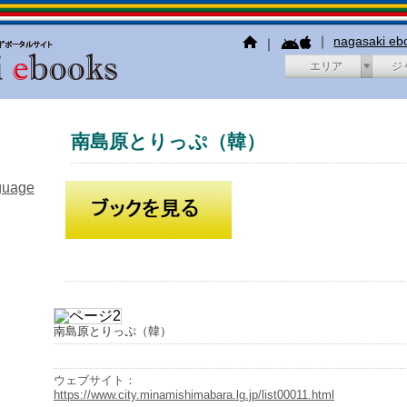
｜
nagasaki e
｜
エリア
ジ
南島原とりっぷ（韓）
guage
南島原とりっぷ（韓）
ウェブサイト：
https://www.city.minamishimabara.lg.jp/list00011.html