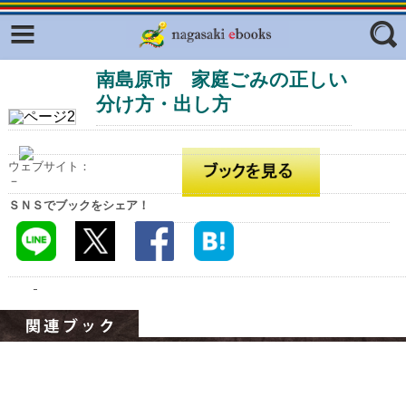
Facebook
twitter
南島原市 家庭ごみの正しい
ふくいろキラリプロジェクト
フリーワード
分け方・出し方
東京観光デジタルパンフレットギャ
ラリー（TOKYO Brochures）
復興応援企画
ジャンル
ウェブサイト：
－
はじめてご利用される方へ
ＳＮＳでブックをシェア！
コンテンツ
広報誌ナビ
エリア
明治日本の産業革命遺産
長崎と天草地方の潜伏キリシタン
関連遺産
大学・専門学校ナビ