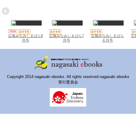
ハイスクールナビ
小・中学校ナビ
いきebooks
広報みなみしまばら7
広報みなみしまばら
広
広報みなみしまばら8
ながよebooks
月号
６月号
月号
ごとうebooks
おおむらebooks
みなみしまばらebooks
Copyright 2014 nagasaki ebooks. All rights reserved.nagasaki ebooks
実行委員会
はさみebooks
ながさき市ebooks
さいかいイーブックス
長崎MICE観光マップ