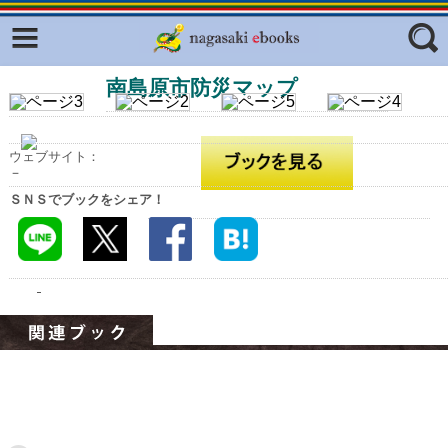
Facebook
twitter
南島原市防災マップ
ふくいろキラリプロジェクト
フリーワード
東京観光デジタルパンフレットギャ
ラリー（TOKYO Brochures）
ウェブサイト：
復興応援企画
－
ジャンル
ＳＮＳでブックをシェア！
はじめてご利用される方へ
コンテンツ
広報誌ナビ
エリア
明治日本の産業革命遺産
長崎と天草地方の潜伏キリシタン
関連遺産
大学・専門学校ナビ