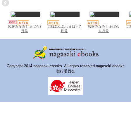
ハイスクールナビ
小・中学校ナビ
いきebooks
広報みなみしまばら7
広報みなみしまばら
広
広報みなみしまばら8
月号
６月号
月号
ながよebooks
ごとうebooks
おおむらebooks
Copyright 2014 nagasaki ebooks. All rights reserved.nagasaki ebooks
実行委員会
みなみしまばらebooks
はさみebooks
ながさき市ebooks
さいかいイーブックス
長崎MICE観光マップ