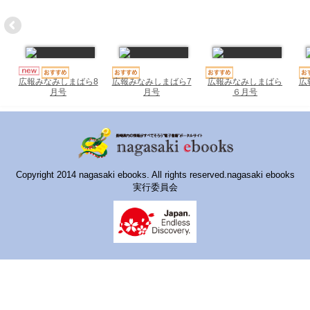
ハイスクールナビ
小・中学校ナビ
いきebooks
広報みなみしまばら7
広報みなみしまばら
広
広報みなみしまばら8
ながよebooks
月号
６月号
月号
ごとうebooks
おおむらebooks
みなみしまばらebooks
Copyright 2014 nagasaki ebooks. All rights reserved.nagasaki ebooks
実行委員会
はさみebooks
ながさき市ebooks
さいかいイーブックス
長崎MICE観光マップ