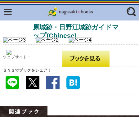
Facebook
twitter
原城跡・日野江城跡ガイドマ
ふくいろキラリプロジェクト
フリーワード
ップ(Chinese)
東京観光デジタルパンフレットギャ
ラリー（TOKYO Brochures）
復興応援企画
ジャンル
ウェブサイト：
－
はじめてご利用される方へ
ＳＮＳでブックをシェア！
コンテンツ
広報誌ナビ
エリア
明治日本の産業革命遺産
長崎と天草地方の潜伏キリシタン
関連遺産
大学・専門学校ナビ