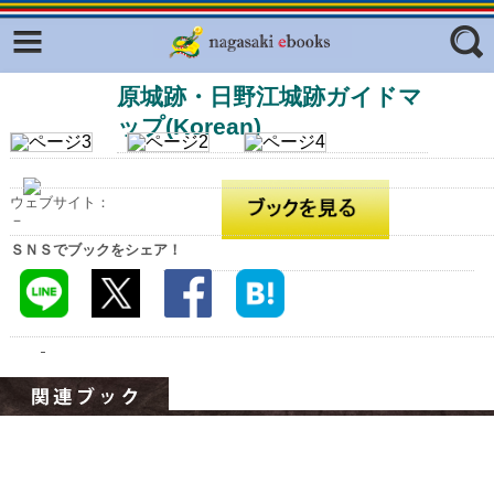
Facebook
twitter
原城跡・日野江城跡ガイドマ
ふくいろキラリプロジェクト
フリーワード
ップ(Korean)
東京観光デジタルパンフレットギャ
ラリー（TOKYO Brochures）
復興応援企画
ジャンル
ウェブサイト：
－
はじめてご利用される方へ
ＳＮＳでブックをシェア！
コンテンツ
広報誌ナビ
エリア
明治日本の産業革命遺産
長崎と天草地方の潜伏キリシタン
関連遺産
大学・専門学校ナビ