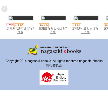
ハイスクールナビ
小・中学校ナビ
いきebooks
広報みなみしまばら7
広報みなみしまばら
広
広報みなみしまばら8
ながよebooks
月号
６月号
月号
ごとうebooks
おおむらebooks
みなみしまばらebooks
Copyright 2014 nagasaki ebooks. All rights reserved.nagasaki ebooks
実行委員会
はさみebooks
ながさき市ebooks
さいかいイーブックス
長崎MICE観光マップ