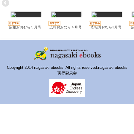
ハイスクールナビ
小・中学校ナビ
いきebooks
広報おおむら５月号
広報おおむら４月号
広報おおむら3月号
ながよebooks
ごとうebooks
おおむらebooks
Copyright 2014 nagasaki ebooks. All rights reserved.nagasaki ebooks
実行委員会
みなみしまばらebooks
はさみebooks
ながさき市ebooks
さいかいイーブックス
長崎MICE観光マップ