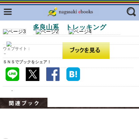
Facebook
twitter
多良山系 トレッキング
ふくいろキラリプロジェクト
フリーワード
東京観光デジタルパンフレットギャ
ラリー（TOKYO Brochures）
ウェブサイト：
復興応援企画
－
ジャンル
ＳＮＳでブックをシェア！
はじめてご利用される方へ
コンテンツ
広報誌ナビ
エリア
明治日本の産業革命遺産
長崎と天草地方の潜伏キリシタン
関連遺産
大学・専門学校ナビ