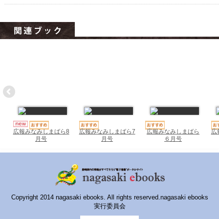
ハイスクールナビ
小・中学校ナビ
いきebooks
ながよebooks
ごとうebooks
おおむらebooks
みなみしまばらebooks
広報みなみしまばら7
広報みなみしまばら
広
広報みなみしまばら8
月号
６月号
月号
はさみebooks
ながさき市ebooks
さいかいイーブックス
Copyright 2014 nagasaki ebooks. All rights reserved.nagasaki ebooks
長崎MICE観光マップ
実行委員会