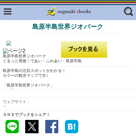
Facebook
twitter
島原半島世界ジオパーク
ふくいろキラリプロジェクト
フリーワード
東京観光デジタルパンフレットギャ
ラリー（TOKYO Brochures）
復興応援企画
ジャンル
島原半島世界ジオパーク
ぐるっと周遊！であい・ふれあい・島原半島
はじめてご利用される方へ
島原半島の注目スポットがわかる！
コンテンツ
カラーの観光マップです♪
広報誌ナビ
エリア
「島原半島世界ジオパーク」
明治日本の産業革命遺産
ウェブサイト：
－
長崎と天草地方の潜伏キリシタン
関連遺産
ＳＮＳでブックをシェア！
大学・専門学校ナビ