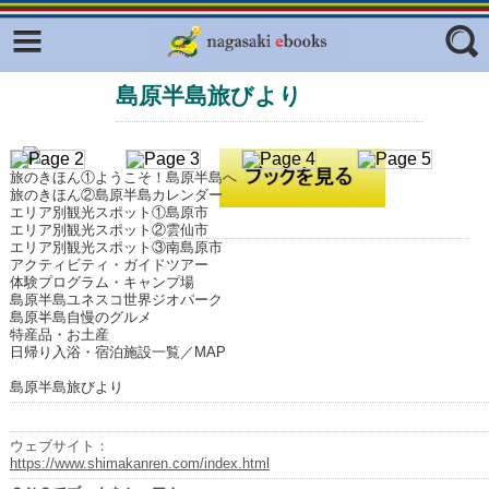
Facebook
twitter
島原半島旅びより
ふくいろキラリプロジェクト
フリーワード
東京観光デジタルパンフレットギャ
ラリー（TOKYO Brochures）
旅のきほん①ようこそ！島原半島へ
復興応援企画
旅のきほん②島原半島カレンダー
ジャンル
エリア別観光スポット①島原市
はじめてご利用される方へ
エリア別観光スポット②雲仙市
エリア別観光スポット③南島原市
コンテンツ
アクティビティ・ガイドツアー
体験プログラム・キャンプ場
島原半島ユネスコ世界ジオパーク
広報誌ナビ
エリア
島原半島自慢のグルメ
特産品・お土産
明治日本の産業革命遺産
日帰り入浴・宿泊施設一覧／MAP
島原半島旅びより
長崎と天草地方の潜伏キリシタン
関連遺産
ウェブサイト：
大学・専門学校ナビ
https://www.shimakanren.com/index.html