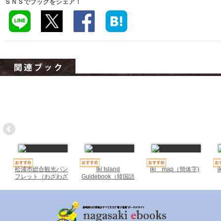
ＳＮＳでブックをシェア！
ハイスクールナビ
小・中学校ナビ
いきebooks
ながよebooks
ごとうebooks
おおむらebooks
みなみしまばらebooks
はさみebooks
ながさき市ebooks
松浦市総合観光パン
Iki Island
iki map（簡体字)
フレット（わざわざ
Guidebook（韓国語
松浦）
版）
さいかいイーブックス
長崎MICE観光マップ