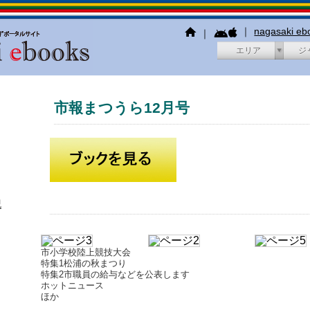
｜
nagasaki e
｜
エリア
ジ
市報まつうら12月号
犯
市小学校陸上競技大会
特集1松浦の秋まつり
特集2市職員の給与などを公表します
ホットニュース
ほか