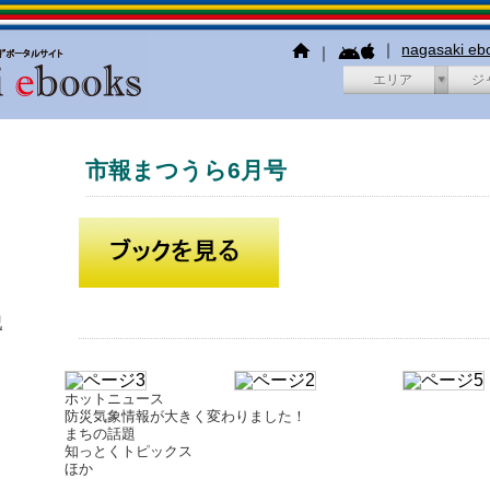
｜
nagasaki e
｜
エリア
ジ
市報まつうら6月号
犯
ホットニュース
防災気象情報が大きく変わりました！
まちの話題
知っとくトピックス
ほか