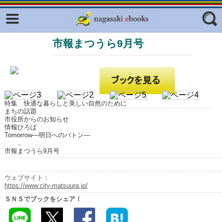
Facebook
twitter
市報まつうら9月号
ふくいろキラリプロジェクト
フリーワード
東京観光デジタルパンフレットギャ
ラリー（TOKYO Brochures）
復興応援企画
ジャンル
はじめてご利用される方へ
特集 快適な暮らしと美しい自然のために
まちの話題
コンテンツ
市役所からのお知らせ
情報ひろば
Tomorrow―明日へのバトン―
広報誌ナビ
エリア
市報まつうら9月号
明治日本の産業革命遺産
長崎と天草地方の潜伏キリシタン
ウェブサイト：
関連遺産
https://www.city-matsuura.jp/
ＳＮＳでブックをシェア！
大学・専門学校ナビ