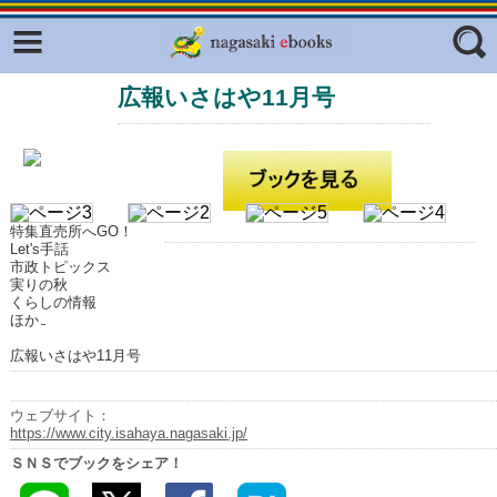
Facebook
twitter
広報いさはや11月号
ふくいろキラリプロジェクト
フリーワード
東京観光デジタルパンフレットギャ
ラリー（TOKYO Brochures）
復興応援企画
ジャンル
はじめてご利用される方へ
特集直売所へGO！
Let's手話
コンテンツ
市政トピックス
実りの秋
くらしの情報
広報誌ナビ
エリア
ほか
明治日本の産業革命遺産
広報いさはや11月号
長崎と天草地方の潜伏キリシタン
関連遺産
ウェブサイト：
https://www.city.isahaya.nagasaki.jp/
大学・専門学校ナビ
ＳＮＳでブックをシェア！