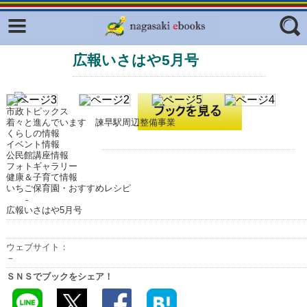
Facebook
twitter
広報いさはや5月号
ふくいろキラリプロジェクト
フリーワード
東京観光デジタルパンフレットギャ
ラリー（TOKYO Brochures）
市政トピックス
復興応援企画
着々と進んでいます 諫早駅周辺整備事業
ジャンル
くらしの情報
はじめてご利用される方へ
イベント情報
公民館講座情報
コンテンツ
フォトギャラリー
健康＆子育て情報
いちご保育園・おすすめレシピ
広報誌ナビ
エリア
広報いさはや5月号
明治日本の産業革命遺産
長崎と天草地方の潜伏キリシタン
ウェブサイト：
関連遺産
－
ＳＮＳでブックをシェア！
大学・専門学校ナビ