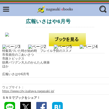
Facebook
twitter
広報いさはや6月号
ふくいろキラリプロジェクト
フリーワード
東京観光デジタルパンフレットギャ
ラリー（TOKYO Brochures）
復興応援企画
ジャンル
はじめてご利用される方へ
特集気づいた時が始め時 フレイル予防のススメ
市長就任のごあいさつ
コンテンツ
市政トピックス
効果バツグン大人のかんたん体操
ほか
広報誌ナビ
エリア
広報いさはや6月号
明治日本の産業革命遺産
長崎と天草地方の潜伏キリシタン
ウェブサイト：
関連遺産
https://www.city.isahaya.nagasaki.jp/
ＳＮＳでブックをシェア！
大学・専門学校ナビ