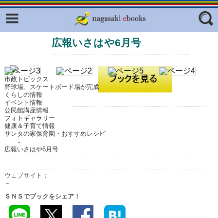
Facebook
twitter
広報いさはや6月号
ふくいろキラリプロジェクト
フリーワード
東京観光デジタルパンフレットギャ
ラリー（TOKYO Brochures）
市政トピックス
復興応援企画
野球場、スケートボード場が完成
ジャンル
くらしの情報
はじめてご利用される方へ
イベント情報
公民館講座情報
コンテンツ
フォトギャラリー
健康＆子育て情報
サンタの家保育園・おすすめレシピ
広報誌ナビ
エリア
広報いさはや6月号
明治日本の産業革命遺産
長崎と天草地方の潜伏キリシタン
ウェブサイト：
関連遺産
－
ＳＮＳでブックをシェア！
大学・専門学校ナビ