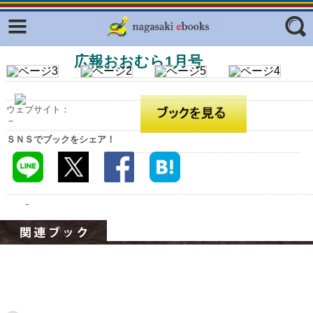
Facebook
twitter
広報おおむら1月号
ふくいろキラリプロジェクト
フリーワード
東京観光デジタルパンフレットギャ
ラリー（TOKYO Brochures）
ウェブサイト：
復興応援企画
－
ジャンル
ＳＮＳでブックをシェア！
はじめてご利用される方へ
コンテンツ
広報誌ナビ
エリア
明治日本の産業革命遺産
長崎と天草地方の潜伏キリシタン
関連遺産
大学・専門学校ナビ