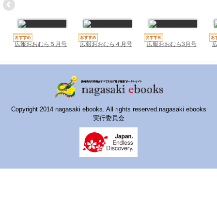
ハイスクールナビ
小・中学校ナビ
いきebooks
広報おおむら５月号
広報おおむら４月号
広報おおむら3月号
ながよebooks
ごとうebooks
おおむらebooks
Copyright 2014 nagasaki ebooks. All rights reserved.nagasaki ebooks
実行委員会
みなみしまばらebooks
はさみebooks
ながさき市ebooks
さいかいイーブックス
長崎MICE観光マップ