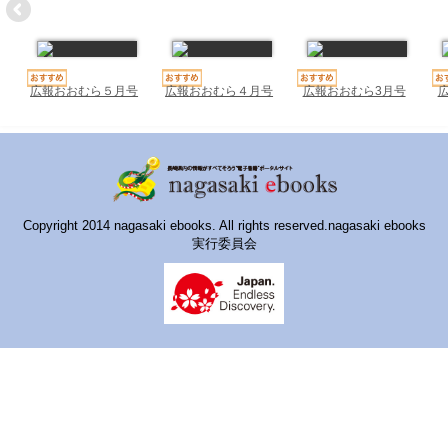
ハイスクールナビ
小・中学校ナビ
いきebooks
広報おおむら５月号
広報おおむら４月号
広報おおむら3月号
ながよebooks
ごとうebooks
おおむらebooks
Copyright 2014 nagasaki ebooks. All rights reserved.nagasaki ebooks
実行委員会
みなみしまばらebooks
はさみebooks
ながさき市ebooks
さいかいイーブックス
長崎MICE観光マップ