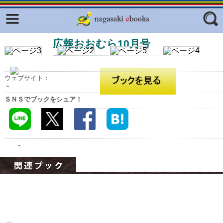
Facebook
twitter
広報おおむら10月号
ふくいろキラリプロジェクト
フリーワード
東京観光デジタルパンフレットギャ
ラリー（TOKYO Brochures）
ウェブサイト：
復興応援企画
－
ジャンル
ＳＮＳでブックをシェア！
はじめてご利用される方へ
コンテンツ
広報誌ナビ
エリア
明治日本の産業革命遺産
長崎と天草地方の潜伏キリシタン
関連遺産
大学・専門学校ナビ