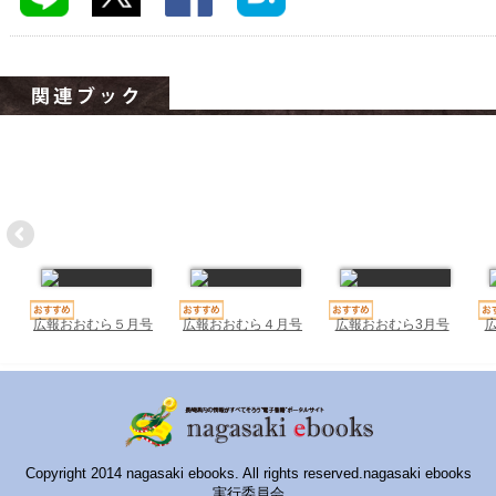
ハイスクールナビ
小・中学校ナビ
いきebooks
ながよebooks
ごとうebooks
おおむらebooks
みなみしまばらebooks
はさみebooks
広報おおむら５月号
広報おおむら４月号
広報おおむら3月号
ながさき市ebooks
さいかいイーブックス
長崎MICE観光マップ
Copyright 2014 nagasaki ebooks. All rights reserved.nagasaki ebooks
実行委員会