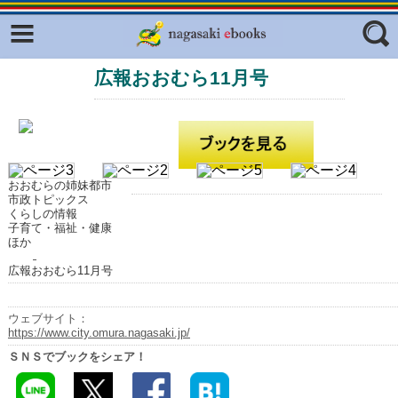
Facebook
twitter
広報おおむら11月号
ふくいろキラリプロジェクト
フリーワード
東京観光デジタルパンフレットギャ
ラリー（TOKYO Brochures）
復興応援企画
ジャンル
はじめてご利用される方へ
おおむらの姉妹都市
市政トピックス
コンテンツ
くらしの情報
子育て・福祉・健康
ほか
広報誌ナビ
エリア
広報おおむら11月号
明治日本の産業革命遺産
長崎と天草地方の潜伏キリシタン
ウェブサイト：
関連遺産
https://www.city.omura.nagasaki.jp/
ＳＮＳでブックをシェア！
大学・専門学校ナビ