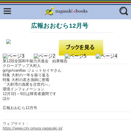
Facebook
twitter
広報おおむら12月号
ふくいろキラリプロジェクト
フリーワード
東京観光デジタルパンフレットギャ
ラリー（TOKYO Brochures）
復興応援企画
ジャンル
はじめてご利用される方へ
第12回全国和牛能力共進会 結果報告
クローズアップ大村人
コンテンツ
go!go!vanillas ジェットセイヤさん
特集 大村の一年を振り返る
特集 大村の若き漁師に密着
広報誌ナビ
エリア
「大村湾の漁業を次世代へ」
環境インフォメーション
明治日本の産業革命遺産
12月3日～9日は障害者週間です
ほか
長崎と天草地方の潜伏キリシタン
広報おおむら12月号
関連遺産
大学・専門学校ナビ
ウェブサイト：
https://www.city.omura.nagasaki.jp/