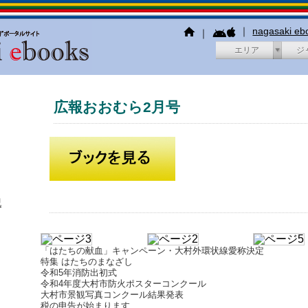
｜
nagasaki e
｜
エリア
ジ
広報おおむら2月号
犯
「はたちの献血」キャンペーン・大村外環状線愛称決定
特集 はたちのまなざし
令和5年消防出初式
令和4年度大村市防火ポスターコンクール
大村市景観写真コンクール結果発表
税の申告が始まります