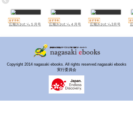
ハイスクールナビ
小・中学校ナビ
広報おおむら５月号
広報おおむら４月号
広報おおむら3月号
いきebooks
ながよebooks
ごとうebooks
おおむらebooks
Copyright 2014 nagasaki ebooks. All rights reserved.nagasaki ebooks
実行委員会
みなみしまばらebooks
はさみebooks
ながさき市ebooks
さいかいイーブックス
長崎MICE観光マップ