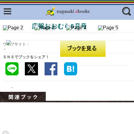
Facebook
twitter
広報おおむら5月号
ふくいろキラリプロジェクト
フリーワード
東京観光デジタルパンフレットギャ
ラリー（TOKYO Brochures）
ウェブサイト：
－
復興応援企画
ジャンル
ＳＮＳでブックをシェア！
はじめてご利用される方へ
コンテンツ
広報誌ナビ
エリア
明治日本の産業革命遺産
長崎と天草地方の潜伏キリシタン
関連遺産
大学・専門学校ナビ