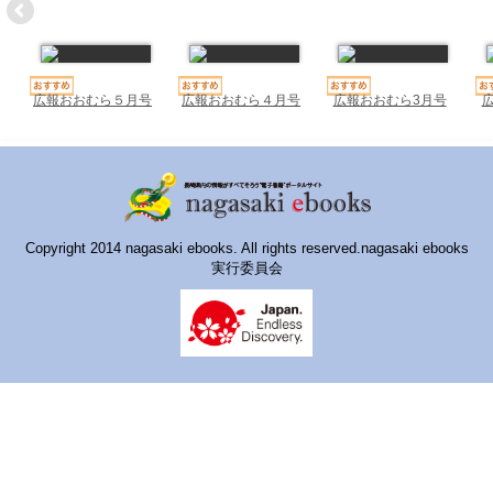
ハイスクールナビ
小・中学校ナビ
いきebooks
広報おおむら５月号
広報おおむら４月号
広報おおむら3月号
ながよebooks
ごとうebooks
おおむらebooks
Copyright 2014 nagasaki ebooks. All rights reserved.nagasaki ebooks
実行委員会
みなみしまばらebooks
はさみebooks
ながさき市ebooks
さいかいイーブックス
長崎MICE観光マップ