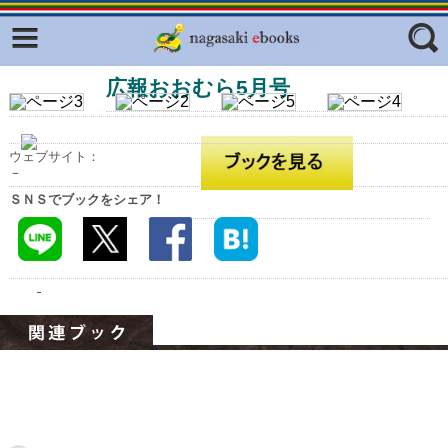
Facebook
twitter
広報おおむら5月号
ふくいろキラリプロジェクト
フリーワード
東京観光デジタルパンフレットギャ
ラリー（TOKYO Brochures）
ウェブサイト：
復興応援企画
－
ジャンル
ＳＮＳでブックをシェア！
はじめてご利用される方へ
コンテンツ
広報誌ナビ
エリア
明治日本の産業革命遺産
長崎と天草地方の潜伏キリシタン
関連遺産
大学・専門学校ナビ