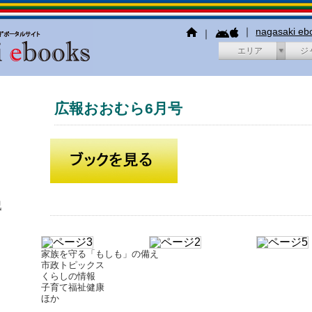
｜
nagasaki e
｜
エリア
ジ
広報おおむら6月号
犯
家族を守る「もしも」の備え
市政トピックス
くらしの情報
子育て福祉健康
ほか