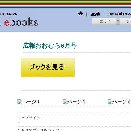
｜
nagasaki e
｜
エリア
ジ
広報おおむら6月号
ウェブサイト：
－
ＳＮＳでブックをシェア！