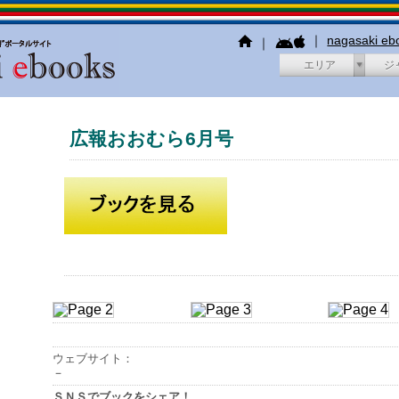
｜
nagasaki e
｜
エリア
ジ
広報おおむら6月号
ウェブサイト：
－
ＳＮＳでブックをシェア！