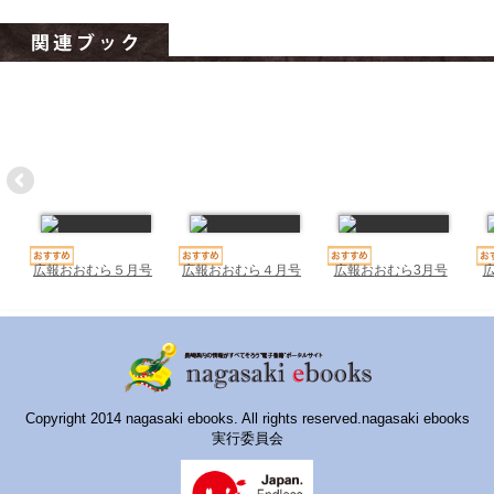
ハイスクールナビ
小・中学校ナビ
いきebooks
ながよebooks
ごとうebooks
おおむらebooks
広報おおむら５月号
広報おおむら４月号
広報おおむら3月号
みなみしまばらebooks
はさみebooks
ながさき市ebooks
さいかいイーブックス
Copyright 2014 nagasaki ebooks. All rights reserved.nagasaki ebooks
実行委員会
長崎MICE観光マップ