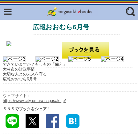
Facebook
twitter
広報おおむら6月号
ふくいろキラリプロジェクト
フリーワード
東京観光デジタルパンフレットギャ
ラリー（TOKYO Brochures）
復興応援企画
ジャンル
はじめてご利用される方へ
できていますか？もしもの「備え」
大村市の財政事情
コンテンツ
大切な人との未来を守る
広報おおむら6月号
広報誌ナビ
エリア
ウェブサイト：
明治日本の産業革命遺産
https://www.city.omura.nagasaki.jp/
ＳＮＳでブックをシェア！
長崎と天草地方の潜伏キリシタン
関連遺産
大学・専門学校ナビ